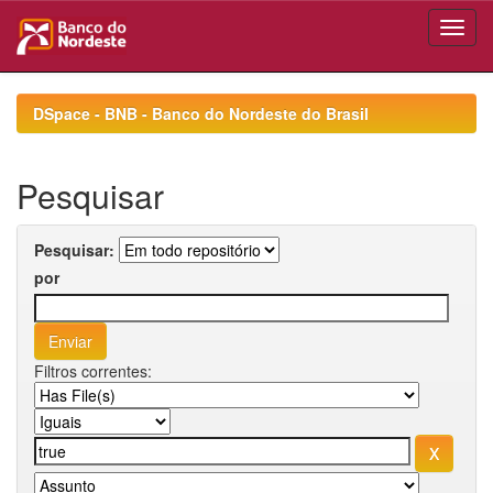
Skip
navigation
DSpace - BNB - Banco do Nordeste do Brasil
Pesquisar
Pesquisar:
por
Filtros correntes: