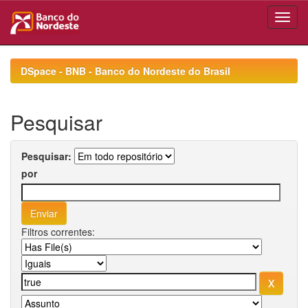
Skip
navigation
DSpace - BNB - Banco do Nordeste do Brasil
Pesquisar
Pesquisar:
por
Filtros correntes: