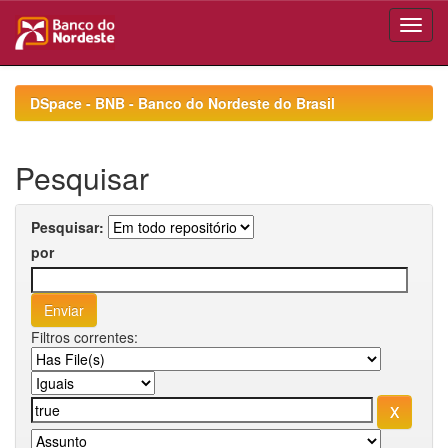
Skip
navigation
DSpace - BNB - Banco do Nordeste do Brasil
Pesquisar
Pesquisar:
por
Filtros correntes: