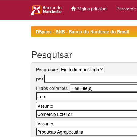
Página principal
Percorrer
Skip
navigation
DSpace - BNB - Banco do Nordeste do Brasil
Pesquisar
Pesquisar:
por
Filtros correntes: