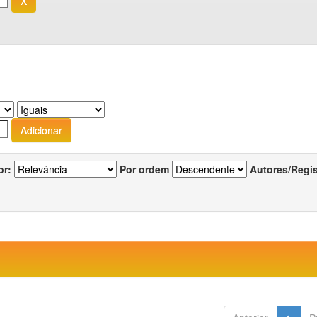
or:
Por ordem
Autores/Regi