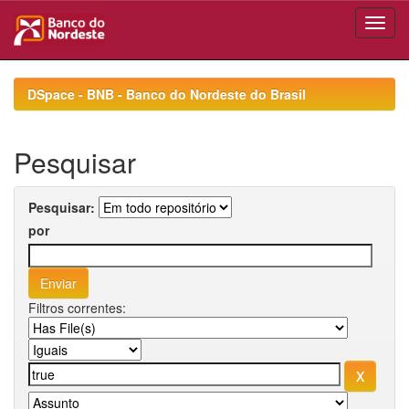
Skip
navigation
DSpace - BNB - Banco do Nordeste do Brasil
Pesquisar
Pesquisar:
por
Filtros correntes: