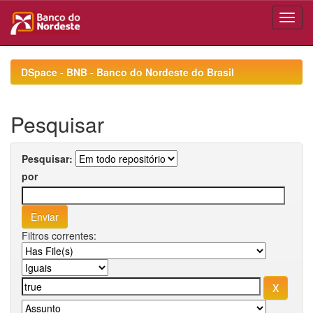
Skip
navigation
DSpace - BNB - Banco do Nordeste do Brasil
Pesquisar
Pesquisar:
por
Filtros correntes: