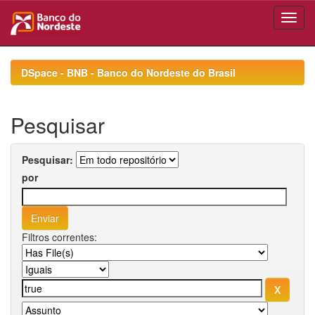
Skip
navigation
DSpace - BNB - Banco do Nordeste do Brasil
Pesquisar
Pesquisar:
por
Filtros correntes: