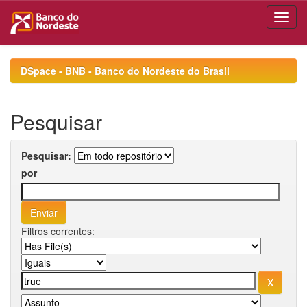
Skip
navigation
DSpace - BNB - Banco do Nordeste do Brasil
Pesquisar
Pesquisar:
por
Filtros correntes: