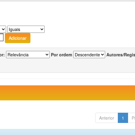
or:
Por ordem
Autores/Regi
Anterior
1
P