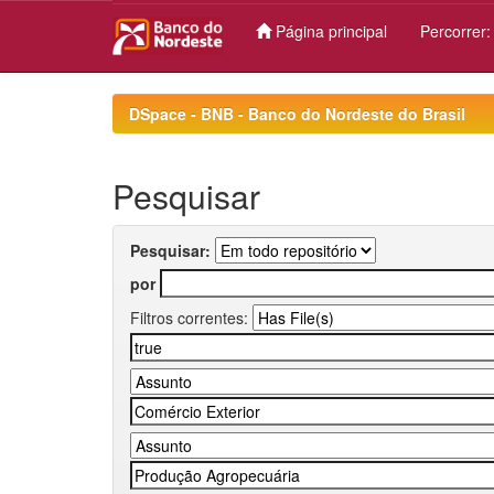
Página principal
Percorrer
Skip
navigation
DSpace - BNB - Banco do Nordeste do Brasil
Pesquisar
Pesquisar:
por
Filtros correntes: