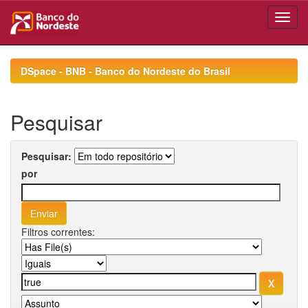
Skip
navigation
DSpace - BNB - Banco do Nordeste do Brasil
Pesquisar
Pesquisar:
por
Filtros correntes: