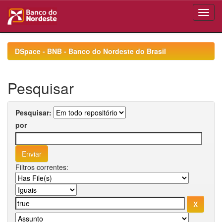
Skip
navigation
DSpace - BNB - Banco do Nordeste do Brasil
Pesquisar
Pesquisar:
por
Filtros correntes: