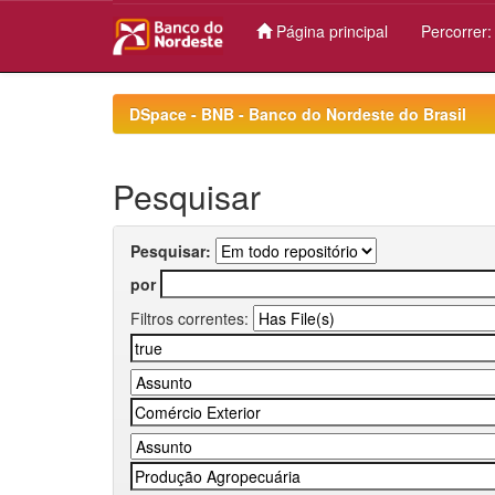
Página principal
Percorrer
Skip
navigation
DSpace - BNB - Banco do Nordeste do Brasil
Pesquisar
Pesquisar:
por
Filtros correntes: