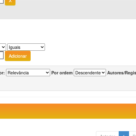
or:
Por ordem
Autores/Regi