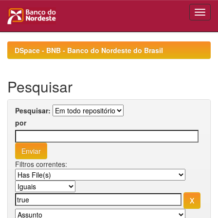
Skip
navigation
DSpace - BNB - Banco do Nordeste do Brasil
Pesquisar
Pesquisar:
por
Filtros correntes: