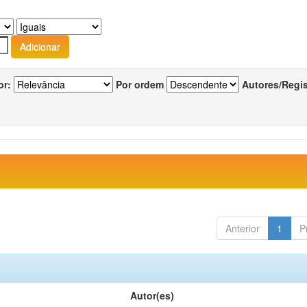
or:
Por ordem
Autores/Regi
Anterior
1
P
Autor(es)