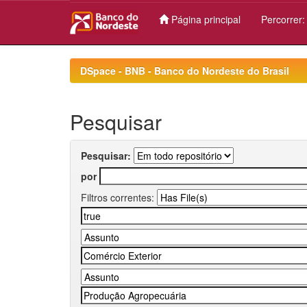
Página principal
Percorrer
Skip
navigation
DSpace - BNB - Banco do Nordeste do Brasil
Pesquisar
Pesquisar:
por
Filtros correntes: