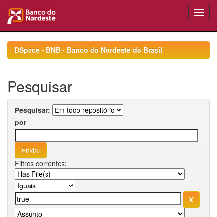
Skip
navigation
DSpace - BNB - Banco do Nordeste do Brasil
Pesquisar
Pesquisar:
por
Filtros correntes: