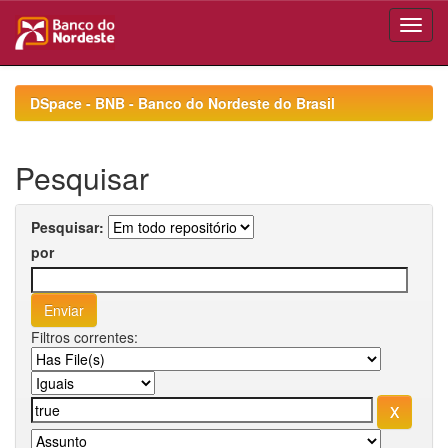
Skip
navigation
DSpace - BNB - Banco do Nordeste do Brasil
Pesquisar
Pesquisar:
por
Filtros correntes: