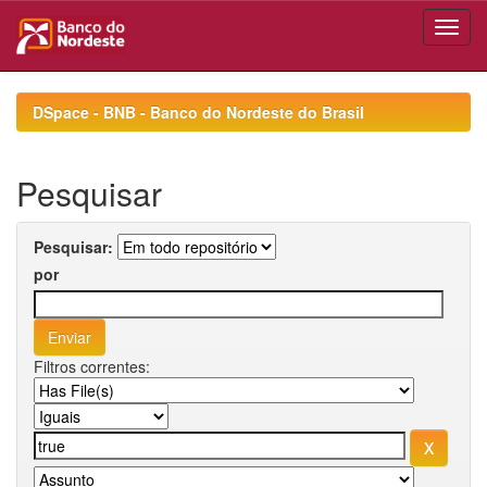
Skip
navigation
DSpace - BNB - Banco do Nordeste do Brasil
Pesquisar
Pesquisar:
por
Filtros correntes: