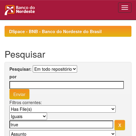
Skip
navigation
DSpace - BNB - Banco do Nordeste do Brasil
Pesquisar
Pesquisar:
por
Filtros correntes: