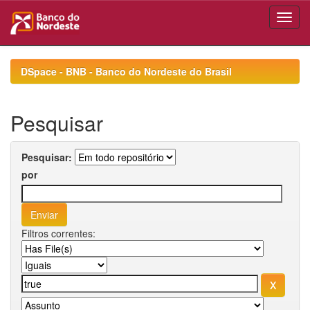
Skip
navigation
DSpace - BNB - Banco do Nordeste do Brasil
Pesquisar
Pesquisar:
por
Filtros correntes: