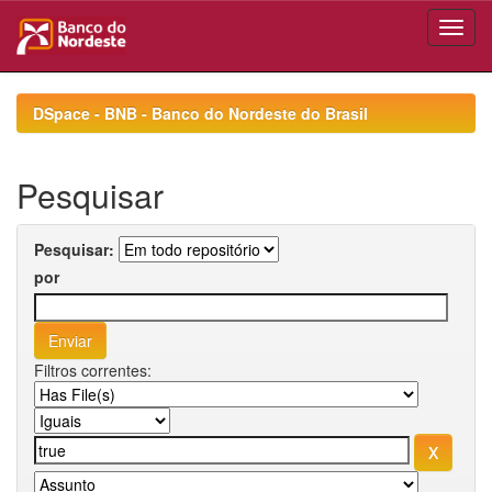
Skip
navigation
DSpace - BNB - Banco do Nordeste do Brasil
Pesquisar
Pesquisar:
por
Filtros correntes: