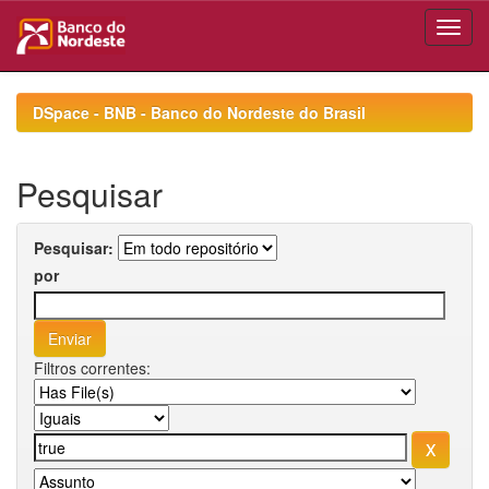
Skip
navigation
DSpace - BNB - Banco do Nordeste do Brasil
Pesquisar
Pesquisar:
por
Filtros correntes: