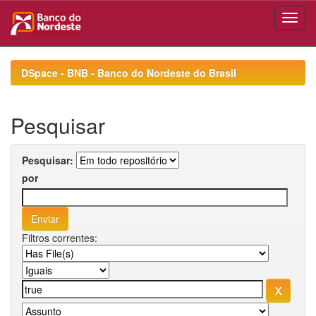
Skip
navigation
DSpace - BNB - Banco do Nordeste do Brasil
Pesquisar
Pesquisar:
por
Filtros correntes: