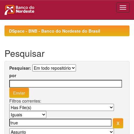
Skip
navigation
DSpace - BNB - Banco do Nordeste do Brasil
Pesquisar
Pesquisar:
por
Filtros correntes: