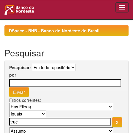
Skip
navigation
DSpace - BNB - Banco do Nordeste do Brasil
Pesquisar
Pesquisar:
por
Filtros correntes: