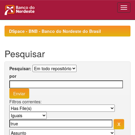
Skip
navigation
DSpace - BNB - Banco do Nordeste do Brasil
Pesquisar
Pesquisar:
por
Filtros correntes: