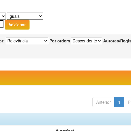
or:
Por ordem
Autores/Regi
Anterior
1
P
Autor(es)