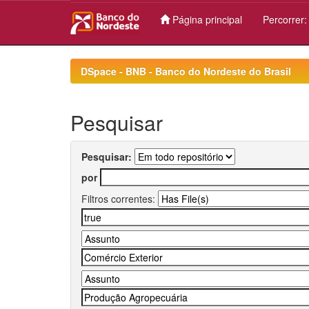
Página principal
Percorrer
Skip
navigation
DSpace - BNB - Banco do Nordeste do Brasil
Pesquisar
Pesquisar:
por
Filtros correntes: