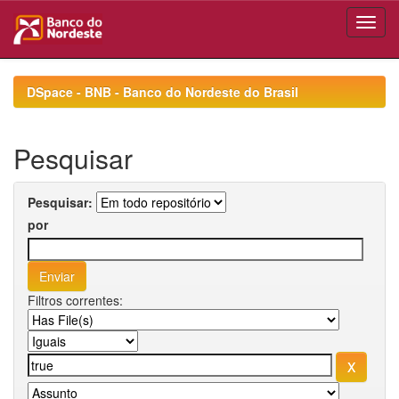
Skip
navigation
DSpace - BNB - Banco do Nordeste do Brasil
Pesquisar
Pesquisar:
por
Filtros correntes: