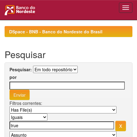
Skip
navigation
DSpace - BNB - Banco do Nordeste do Brasil
Pesquisar
Pesquisar:
por
Filtros correntes: