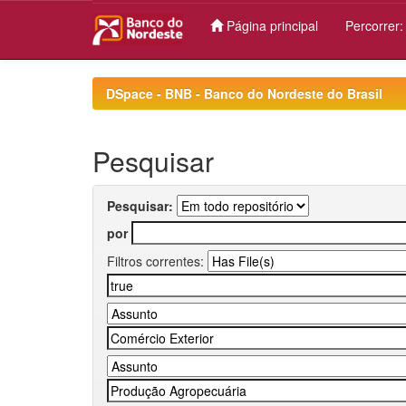
Página principal
Percorrer
Skip
navigation
DSpace - BNB - Banco do Nordeste do Brasil
Pesquisar
Pesquisar:
por
Filtros correntes: