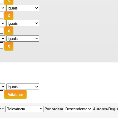
or:
Por ordem
Autores/Regi