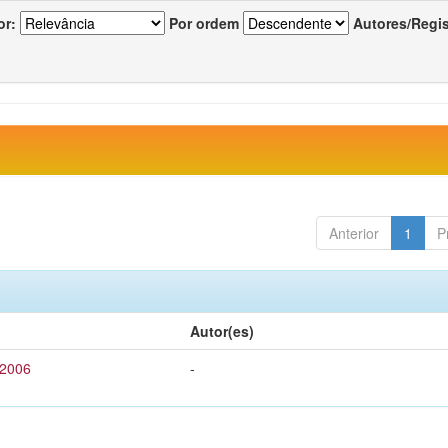
or:
Por ordem
Autores/Regi
Anterior
1
P
Autor(es)
 2006
-