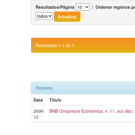
Resultados/Página
|
Ordenar registos p
Resultados 1-1 de 1.
Registos:
Data
Título
2006-
BNB Conjuntura Econômica, n. 11, out./dez.
12