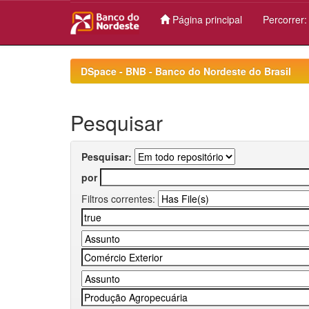
Página principal
Percorrer
Skip
navigation
DSpace - BNB - Banco do Nordeste do Brasil
Pesquisar
Pesquisar:
por
Filtros correntes: