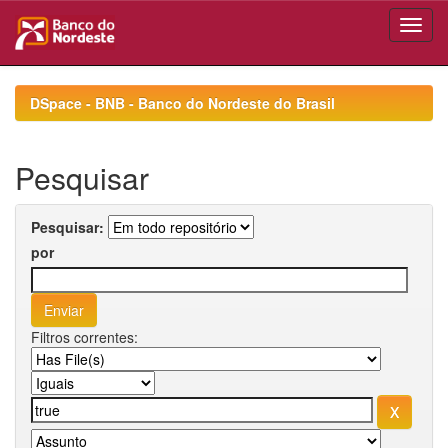
Skip
navigation
DSpace - BNB - Banco do Nordeste do Brasil
Pesquisar
Pesquisar:
por
Filtros correntes: