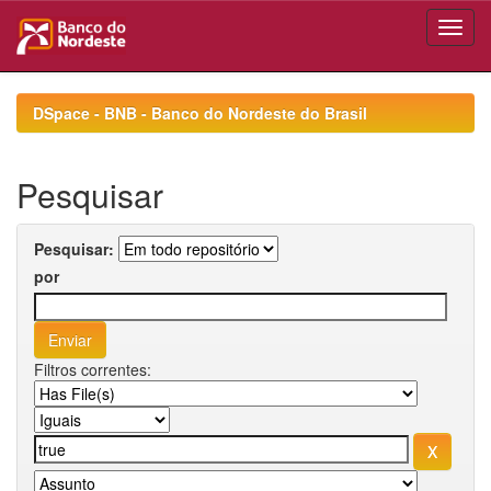
Skip
navigation
DSpace - BNB - Banco do Nordeste do Brasil
Pesquisar
Pesquisar:
por
Filtros correntes: