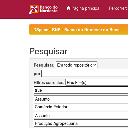
Página principal
Percorrer
Skip
navigation
DSpace - BNB - Banco do Nordeste do Brasil
Pesquisar
Pesquisar:
por
Filtros correntes: