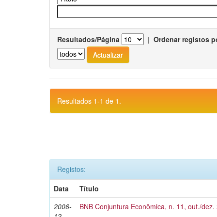
Resultados/Página
|
Ordenar registos p
Resultados 1-1 de 1.
Registos:
Data
Título
2006-
BNB Conjuntura Econômica, n. 11, out./dez.
12