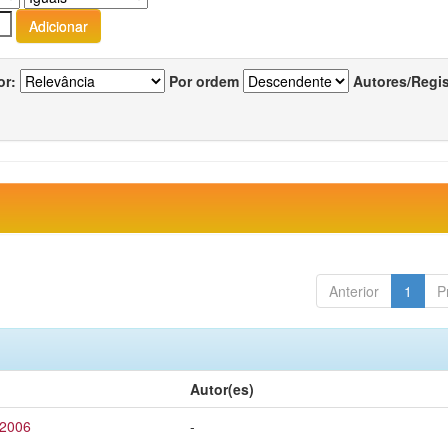
or:
Por ordem
Autores/Regi
Anterior
1
P
Autor(es)
 2006
-