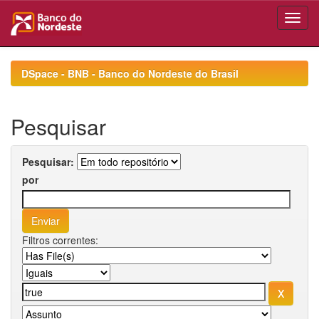
Skip
navigation
DSpace - BNB - Banco do Nordeste do Brasil
Pesquisar
Pesquisar:
por
Filtros correntes: