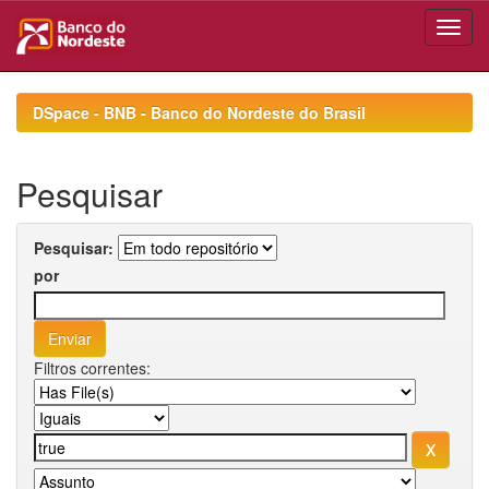
Skip
navigation
DSpace - BNB - Banco do Nordeste do Brasil
Pesquisar
Pesquisar:
por
Filtros correntes: