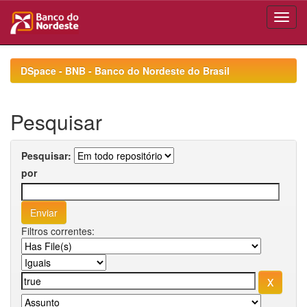
Skip
navigation
DSpace - BNB - Banco do Nordeste do Brasil
Pesquisar
Pesquisar:
por
Filtros correntes: