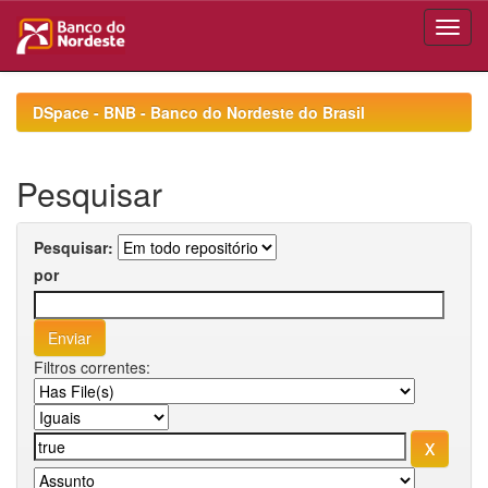
Skip
navigation
DSpace - BNB - Banco do Nordeste do Brasil
Pesquisar
Pesquisar:
por
Filtros correntes: