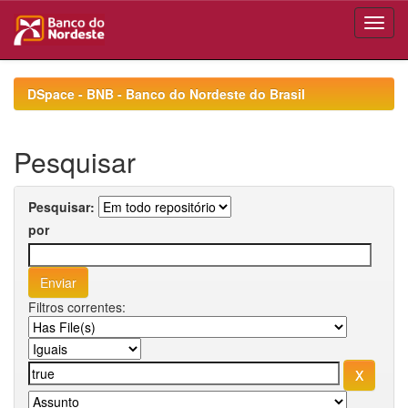
Skip
navigation
DSpace - BNB - Banco do Nordeste do Brasil
Pesquisar
Pesquisar:
por
Filtros correntes: