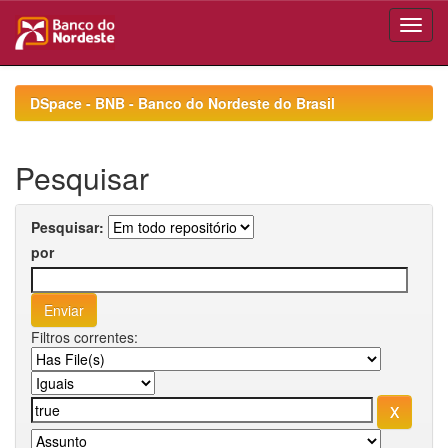
Skip
navigation
DSpace - BNB - Banco do Nordeste do Brasil
Pesquisar
Pesquisar:
por
Filtros correntes: