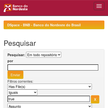
Skip
navigation
DSpace - BNB - Banco do Nordeste do Brasil
Pesquisar
Pesquisar:
por
Filtros correntes: