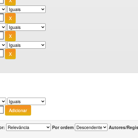
or:
Por ordem
Autores/Regi