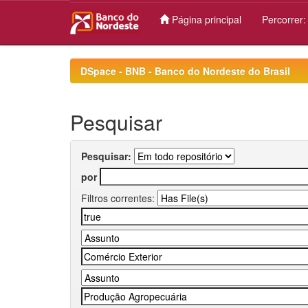
Página principal
Percorrer
Skip
navigation
DSpace - BNB - Banco do Nordeste do Brasil
Pesquisar
Pesquisar:
por
Filtros correntes: