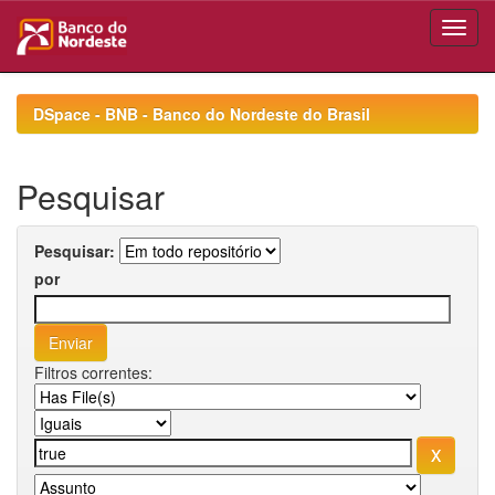
Skip
navigation
DSpace - BNB - Banco do Nordeste do Brasil
Pesquisar
Pesquisar:
por
Filtros correntes: