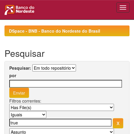
Skip
navigation
DSpace - BNB - Banco do Nordeste do Brasil
Pesquisar
Pesquisar:
por
Filtros correntes: