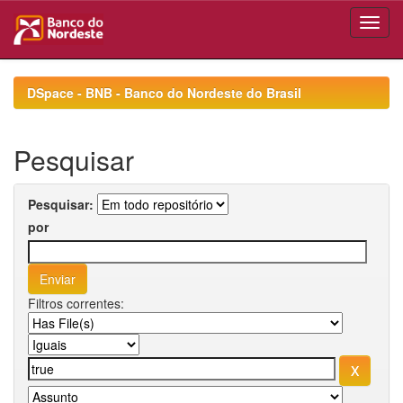
Skip
navigation
DSpace - BNB - Banco do Nordeste do Brasil
Pesquisar
Pesquisar:
por
Filtros correntes: