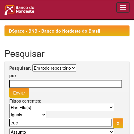
Skip
navigation
DSpace - BNB - Banco do Nordeste do Brasil
Pesquisar
Pesquisar:
por
Filtros correntes: