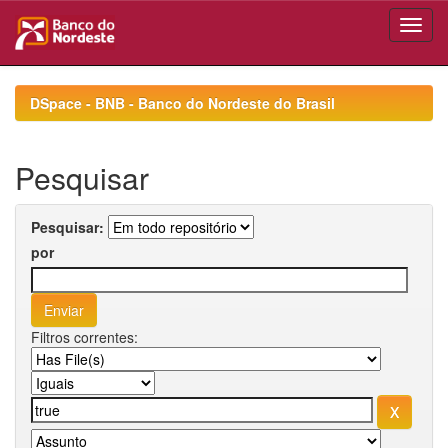
Skip
navigation
DSpace - BNB - Banco do Nordeste do Brasil
Pesquisar
Pesquisar:
por
Filtros correntes: