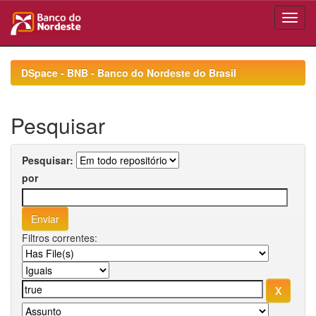
Skip
navigation
DSpace - BNB - Banco do Nordeste do Brasil
Pesquisar
Pesquisar:
por
Filtros correntes: