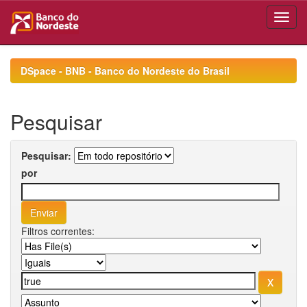
Skip
navigation
DSpace - BNB - Banco do Nordeste do Brasil
Pesquisar
Pesquisar:
por
Filtros correntes: