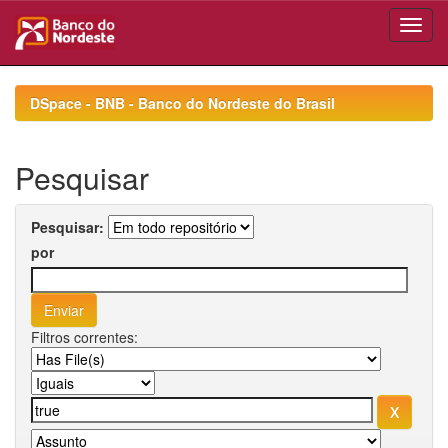
Skip
navigation
DSpace - BNB - Banco do Nordeste do Brasil
Pesquisar
Pesquisar:
por
Filtros correntes: