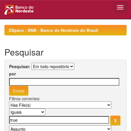
Skip
navigation
DSpace - BNB - Banco do Nordeste do Brasil
Pesquisar
Pesquisar:
por
Filtros correntes: